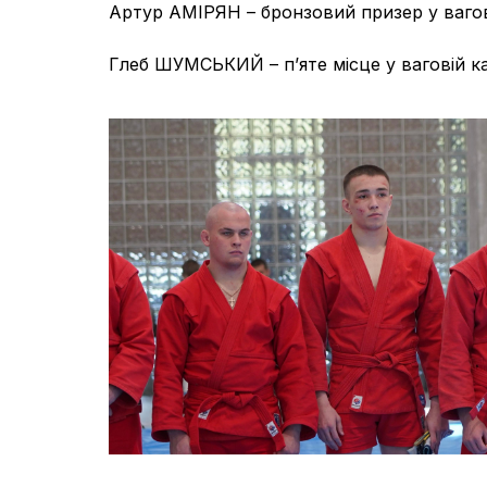
Артур АМІРЯН – бронзовий призер у вагові
Глеб ШУМСЬКИЙ – п’яте місце у ваговій кат