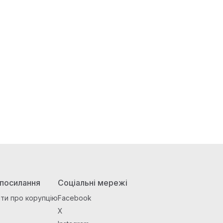
 посилання
Соціальні мережі
ти про корупцію
Facebook
X