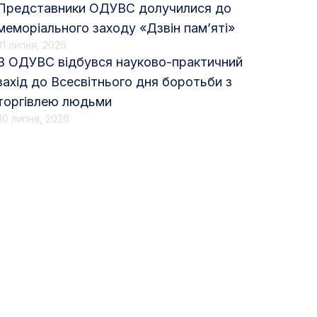
Представники ОДУВС долучилися до
меморіального заходу «Дзвін пам’яті»
31 липня, 2026
В ОДУВС відбувся науково-практичний
захід до Всесвітнього дня боротьби з
торгівлею людьми
30 липня, 2026